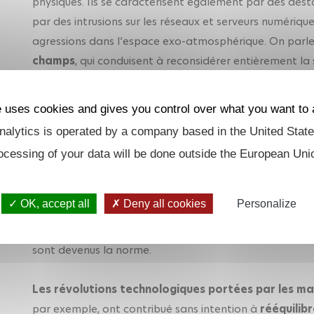
physiques. Ils se caractérisent également par des dést
par des intrusions sur les réseaux et serveurs numériqu
agressions dans l’espace exo-atmosphérique. On par
champs
, qui conduisent à reconsidérer entièrement la
Conflits multi-milieux 
e uses cookies and gives you control over what you want to 
alytics is operated by a company based in the United State
A la différence des actions conflictuelles classique
ocessing of your data will be done outside the European Uni
attaques dans le domaine cyber, les agressions dans l’
déroulent le plus souvent à bas bruit sans toujours êtr
OK, accept all
Deny all cookies
Personalize
identifié.
La combinaison d’actions agressives multi-milieux multi
sont devenus la norme.
Les révolutions technologiques portées par les mar
par exemple, ont contribué sans intention à
rééquilib