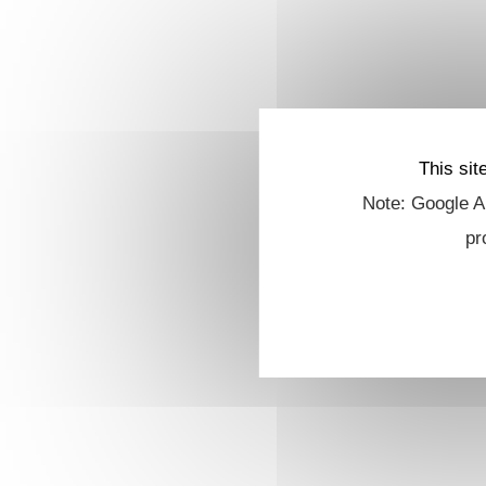
This sit
Note: Google An
pr