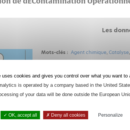
ion de dÉContamination Opérationne
Les donn
Mots-clés :
Agent chimique
,
Catalyse
Thématique :
Détection de menaces b
combattant
e uses cookies and gives you control over what you want to 
Début :
2025
alytics is operated by a company based in the United State
Statut (terminé ou en cours) :
En cou
ocessing of your data will be done outside the European Uni
Laboratoire :
LCM
OK, accept all
Deny all cookies
Personalize