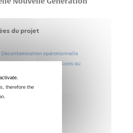
lle Nouvelle Génération
ées du projet
,
Décontamination opérationnelle
iologiques et chimiques - Soins au
activate.
s, therefore the
rs
on.