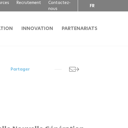
urces
Recrutement
Contactez-
FR
nous
EN
TION
INNOVATION
PARTENARIATS
Partager