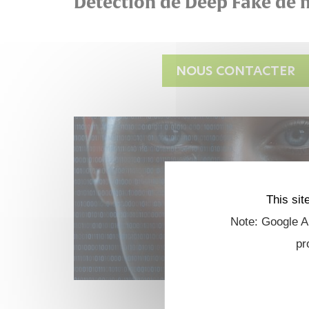
Détection de Deep Fake de
NOUS CONTACTER
This sit
Note: Google An
pr