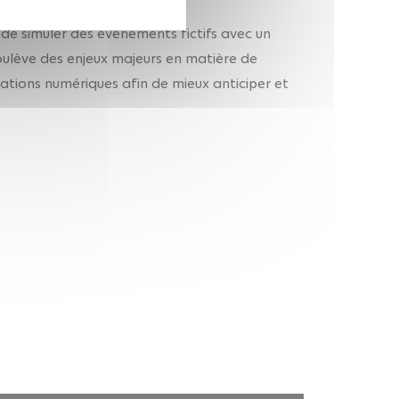
 de simuler des événements fictifs avec un
soulève des enjeux majeurs en matière de
ications numériques afin de mieux anticiper et