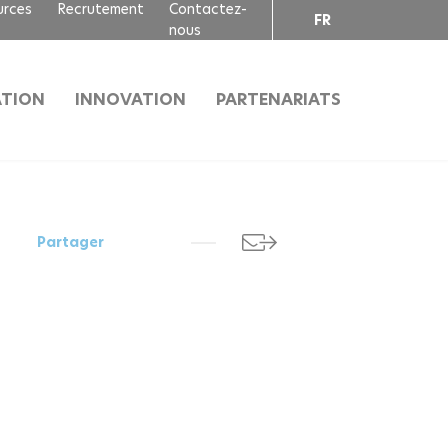
urces
Recrutement
Contactez-
FR
nous
EN
TION
INNOVATION
PARTENARIATS
Partager