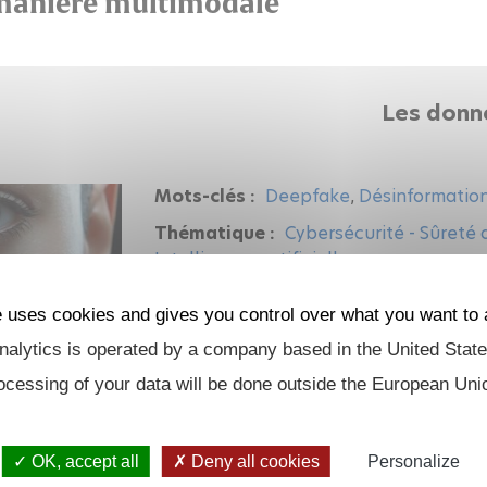
 manière multimodale
Les donn
Mots-clés :
Deepfake
,
Désinformatio
Thématique :
Cybersécurité - Sûreté
Intelligence artificielle
Début :
2024
e uses cookies and gives you control over what you want to 
Statut (terminé ou en cours) :
En cou
alytics is operated by a company based in the United State
Laboratoire :
LIX
,
LTCI
,
U2IS
ocessing of your data will be done outside the European Uni
OK, accept all
Deny all cookies
Personalize