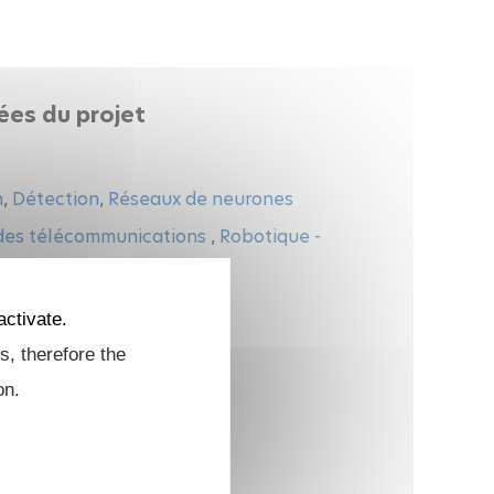
ées du projet
n
,
Détection
,
Réseaux de neurones
 des télécommunications
,
Robotique -
activate.
rs
s, therefore the
on.