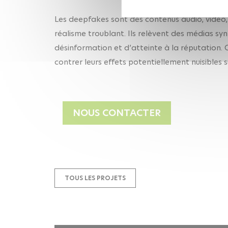
Les deepfakes sont des contenus audio, vidéo, 
réalisme troublant. Ils relèvent des médias sy
désinformation et d’atteinte à la réputation. C
contrer leurs effets potentiellement nuisibles sur
NOUS CONTACTER
TOUS LES PROJETS